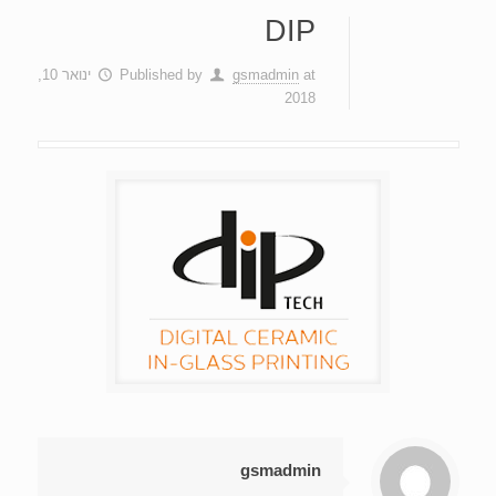
DIP
at
gsmadmin
Published by
ינואר 10,
2018
gsmadmin